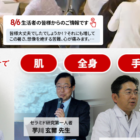
熊本地震による大変な時でしょうが、皆様身体
大好きな熊本が大変な事になってしまいまし
には十充分気を付けて過ごしてください。
た。皆様の1日も早く穏やかな生活が戻ります事
を心よりお祈り致します。お身体大切に。
皆様大丈夫でしたでしょうか！？それにも増して
8/6
生活者の皆様からのご情報です
この暑さ、想像を絶する苦難、心が痛みます。応
援しています！！！
熊本での震災、心よりお見舞い申し上げます。
肌に優しいメイク落としと洗顔料を探していま
したが、たまたまネイチャー生活倶楽部の商品
に遭遇して会社のポリシーに賛同、試してみた
いと思いました。