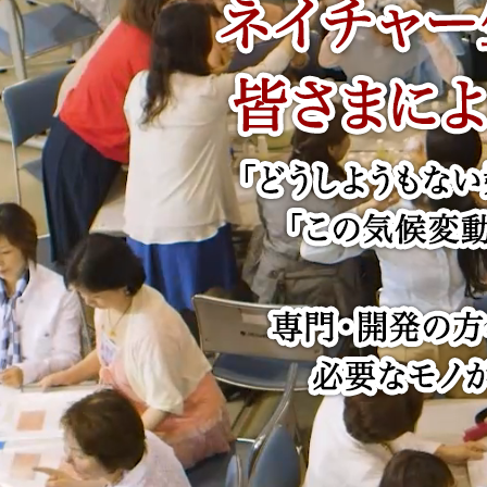
熊本での震災、心よりお見舞い申し上げます。
肌に優しいメイク落としと洗顔料を探していま
したが、たまたまネイチャー生活倶楽部の商品
に遭遇して会社のポリシーに賛同、試してみた
熊本地震大変でしたね・・・スタッフの皆さまがご
いと思いました。
無事ということで何よりです。熊本の一日も早い
復興と皆さまの平穏な日々の回復を心よりお祈
これからもネイチャーの商品を信じていますが、
り申し上げます。
ネイチャースタッフの皆様がいつも元気で活動
できることを願っています。
地震お見舞い申し上げます。
ホームページで皆様がお互いを気遣いあいな
がら活動されてる様子にとても胸が熱くなりま
した。この先時間はかかってもまた力強く立ち上
いつも安心な品質の商品などなどお届け下さ
がる熊本の姿も思い1日も早い復興を願ってお
りありがとうございます。この度は大きな地震に
ります。
見遭われました事、心よりお見舞申し上げます。