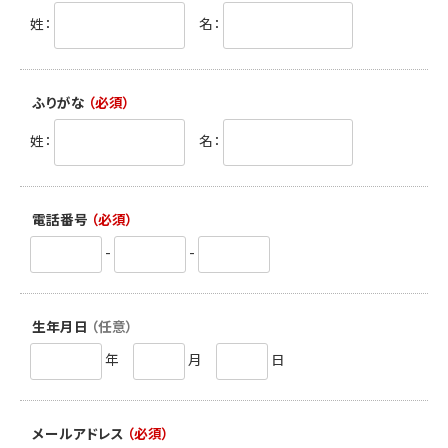
姓：
名：
ふりがな
（必須）
姓：
名：
電話番号
（必須）
-
-
生年月日
（任意）
年
月
日
メールアドレス
（必須）