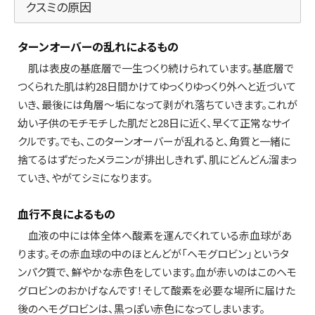
クスミの原因
ターンオーバーの乱れによるもの
肌は表皮の基底層で一生つくり続けられています。基底層で
つくられた肌は約28日間かけてゆっくりゆっくり外へと近づいて
いき、最後には角層～垢になって剥がれ落ちていきます。これが
幼い子供のモチモチした肌だと28日に近く、早くて正常なサイ
クルです。でも、このターンオーバーが乱れると、角質と一緒に
捨てるはずだったメラニンが排出しきれず、肌にどんどん溜まっ
ていき、やがてシミになります。
血行不良によるもの
血液の中には体全体へ酸素を運んでくれている赤血球があ
ります。その赤血球の中のほとんどが「ヘモグロビン」というタ
ンパク質で、鮮やかな赤色をしています。血が赤いのはこのヘモ
グロビンのおかげなんです！そして酸素を必要な場所に届けた
後のヘモグロビンは、黒っぽい赤色になってしまいます。