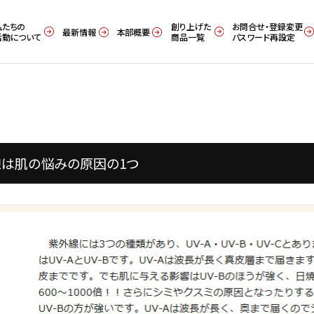
私たちの
創り上げた
お問合せ・登録変更
最新情報
本部概要
活動について
商品一覧
パスワード再設定
は肌の悩みの原因の1つ